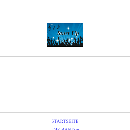
Start -Up
Partyband
LIVE-MUSIC
&
Entertainment
STARTSEITE
DIE BAND