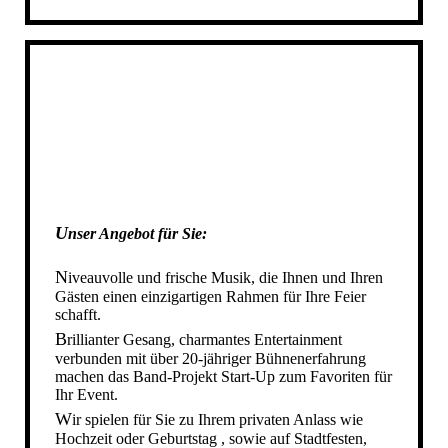
DIE STARTUP BAND IN AHAUS
DIE STARTUP BAND IN STADTLOHN
DIE STARTUP BAND IN AHLEN
DIE STARTUP BAND IN REKEN
DIE STARTUP BAND IN VELEN
DIE STARTUP BAND IN HEIDEN
DIE STARTUP BAND IN RAESFELD
DIE STARTUP BAND IN GESCHER
U
nser Angebot für Sie
DIE STARTUP BAND IN GRONAU
:
DIE STARTUP BAND IN NOTTULN
N
iveauvolle und frische Musik, die Ihnen und Ihren
DIE STARTUP BAND IN NRW
Gästen einen einzigartigen Rahmen für Ihre Feier
schafft.
IHRE HOCHZEITSBAND IN NRW
B
rillianter Gesang, charmantes Entertainment
DIE STARTUP BAND IN MÜNSTER
verbunden
mit
über 20-jähriger Bühnenerfahrung
machen das Band-Projekt Start-Up zum Favoriten für
SCHÜTZENFESTBAND NRW
Ihr Event.
SCHUETZENFESTBAND NRW
W
ir spielen für Sie zu Ihrem privaten Anlass wie
SCHÜTZENFESTBAND SAUERLAND
Hochzeit oder Geburtstag , sowie auf Stadtfesten,