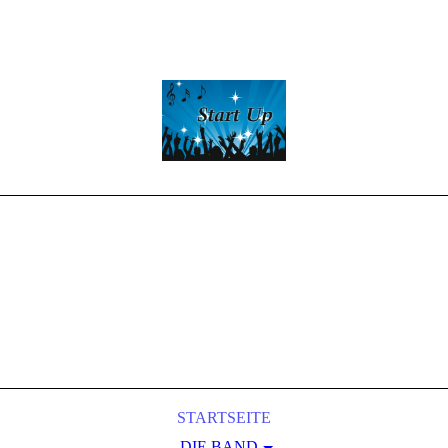
Start -Up
Partyband
LIVE-MUSIC
&
Entertainment
STARTSEITE
DIE BAND