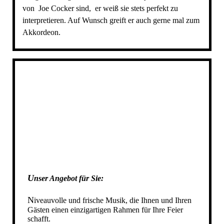
DIE STARTUP BAND IN AHAUS
von Joe Cocker sind, er weiß sie stets perfekt zu
DIE STARTUP BAND IN STADTLOHN
interpretieren. Auf Wunsch greift er auch gerne mal zum
DIE STARTUP BAND IN AHLEN
Akkordeon.
DIE STARTUP BAND IN REKEN
DIE STARTUP BAND IN VELEN
DIE STARTUP BAND IN HEIDEN
DIE STARTUP BAND IN RAESFELD
DIE STARTUP BAND IN GESCHER
DIE STARTUP BAND IN GRONAU
DIE STARTUP BAND IN NOTTULN
DIE STARTUP BAND IN NRW
IHRE HOCHZEITSBAND IN NRW
DIE STARTUP BAND IN MÜNSTER
U
nser Angebot für Sie
:
SCHÜTZENFESTBAND NRW
N
iveauvolle und frische Musik, die Ihnen und Ihren
SCHUETZENFESTBAND NRW
Gästen einen einzigartigen Rahmen für Ihre Feier
SCHÜTZENFESTBAND SAUERLAND
schafft.