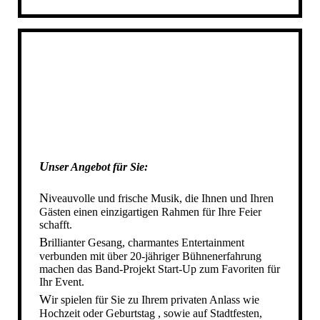
DIE STARTUP BAND IN AHAUS
DIE STARTUP BAND IN STADTLOHN
DIE STARTUP BAND IN AHLEN
DIE STARTUP BAND IN REKEN
DIE STARTUP BAND IN VELEN
DIE STARTUP BAND IN HEIDEN
DIE STARTUP BAND IN RAESFELD
DIE STARTUP BAND IN GESCHER
U
nser Angebot für Sie
DIE STARTUP BAND IN GRONAU
:
DIE STARTUP BAND IN NOTTULN
N
iveauvolle und frische Musik, die Ihnen und Ihren
DIE STARTUP BAND IN NRW
Gästen einen einzigartigen Rahmen für Ihre Feier
schafft.
IHRE HOCHZEITSBAND IN NRW
B
rillianter Gesang, charmantes Entertainment
DIE STARTUP BAND IN MÜNSTER
verbunden
mit
über 20-jähriger Bühnenerfahrung
machen das Band-Projekt Start-Up zum Favoriten für
SCHÜTZENFESTBAND NRW
Ihr Event.
SCHUETZENFESTBAND NRW
W
ir spielen für Sie zu Ihrem privaten Anlass wie
SCHÜTZENFESTBAND SAUERLAND
Hochzeit oder Geburtstag , sowie auf Stadtfesten,