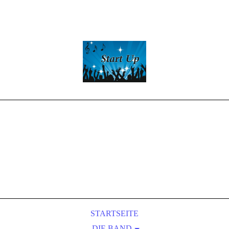
Start -Up
Partyband
LIVE-MUSIC
&
Entertainment
STARTSEITE
DIE BAND