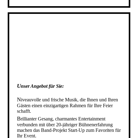
DIE STARTUP BAND IN AHAUS
DIE STARTUP BAND IN STADTLOHN
DIE STARTUP BAND IN AHLEN
DIE STARTUP BAND IN REKEN
DIE STARTUP BAND IN VELEN
DIE STARTUP BAND IN HEIDEN
DIE STARTUP BAND IN RAESFELD
DIE STARTUP BAND IN GESCHER
DIE STARTUP BAND IN GRONAU
DIE STARTUP BAND IN NOTTULN
U
nser Angebot für Sie
:
DIE STARTUP BAND IN NRW
IHRE HOCHZEITSBAND IN NRW
N
iveauvolle und frische Musik, die Ihnen und Ihren
Gästen einen einzigartigen Rahmen für Ihre Feier
DIE STARTUP BAND IN MÜNSTER
schafft.
SCHÜTZENFESTBAND NRW
B
rillianter Gesang, charmantes Entertainment
verbunden
mit
über 20-jähriger Bühnenerfahrung
SCHUETZENFESTBAND NRW
machen das Band-Projekt Start-Up zum Favoriten für
SCHÜTZENFESTBAND SAUERLAND
Ihr Event.