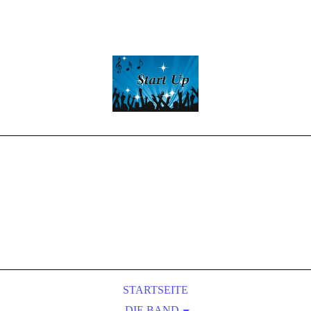
Start -Up
Partyband
LIVE-MUSIC
&
Entertainment
STARTSEITE
DIE BAND