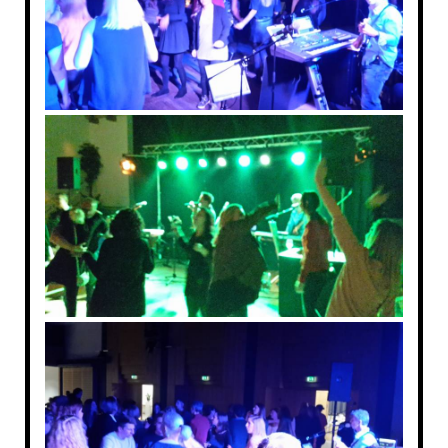
DIE STARTUP BAND IN AHAUS
DIE STARTUP BAND IN STADTLOHN
DIE STARTUP BAND IN AHLEN
DIE STARTUP BAND IN REKEN
DIE STARTUP BAND IN VELEN
DIE STARTUP BAND IN HEIDEN
DIE STARTUP BAND IN RAESFELD
DIE STARTUP BAND IN GESCHER
DIE STARTUP BAND IN GRONAU
DIE STARTUP BAND IN NOTTULN
DIE STARTUP BAND IN NRW
IHRE HOCHZEITSBAND IN NRW
DIE STARTUP BAND IN MÜNSTER
SCHÜTZENFESTBAND NRW
SCHUETZENFESTBAND NRW
SCHÜTZENFESTBAND SAUERLAND