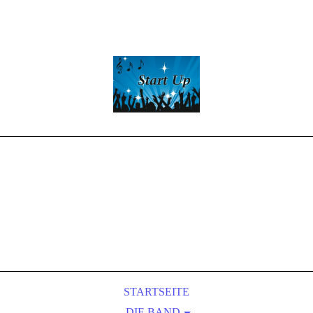
Start -Up
Partyband
LIVE-MUSIC
&
Entertainment
STARTSEITE
DIE BAND