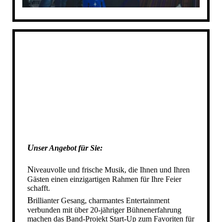
DIE STARTUP BAND IN AHAUS
DIE STARTUP BAND IN STADTLOHN
DIE STARTUP BAND IN AHLEN
DIE STARTUP BAND IN REKEN
DIE STARTUP BAND IN VELEN
DIE STARTUP BAND IN HEIDEN
DIE STARTUP BAND IN RAESFELD
DIE STARTUP BAND IN GESCHER
DIE STARTUP BAND IN GRONAU
DIE STARTUP BAND IN NOTTULN
DIE STARTUP BAND IN NRW
U
nser Angebot für Sie
:
IHRE HOCHZEITSBAND IN NRW
N
iveauvolle und frische Musik, die Ihnen und Ihren
DIE STARTUP BAND IN MÜNSTER
Gästen einen einzigartigen Rahmen für Ihre Feier
SCHÜTZENFESTBAND NRW
schafft.
B
rillianter Gesang, charmantes Entertainment
SCHUETZENFESTBAND NRW
verbunden
mit
über 20-jähriger Bühnenerfahrung
SCHÜTZENFESTBAND SAUERLAND
machen das Band-Projekt Start-Up zum Favoriten für