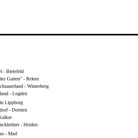
l - Bielefeld
lter Garten" - Reken
chsauerland - Winterberg
land - Legden
in Lippborg
orf - Dorsten
Kalkar
unckhöfner - Heiden
us - Marl