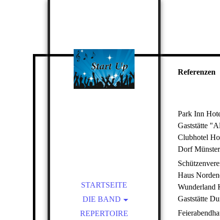
Referenzen
Park Inn Hote
Start -Up
Partyband
LIVE-MUSIC
Gaststätte "A
Clubhotel Ho
&
Entertainment
Dorf Münster
Schützenvere
Haus Nordend
STARTSEITE
Wunderland 
Gaststätte D
DIE BAND
Feierabendha
REPERTOIRE
ANNE